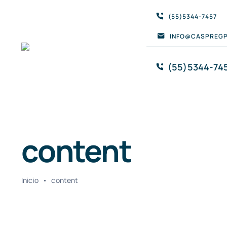
Saltar
(55)5344-7457
al
INFO@CASPREGP
contenido
(55)5344-74
content
Inicio
•
content