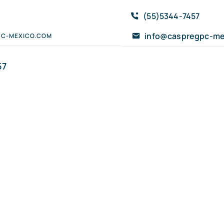
(55)5344-7457
info@caspregpc-me
C-MEXICO.COM
57