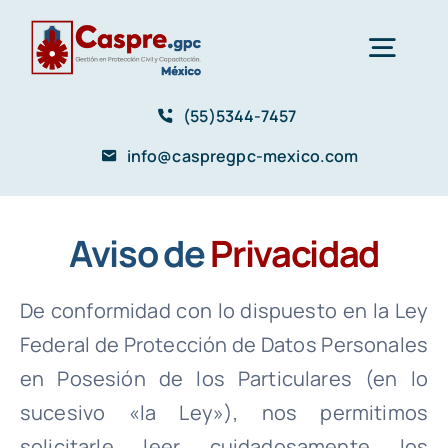
Saltar
al
Togg
contenido
Navig
(55)5344-7457
Inicio
info@caspregpc-mexico.com
Nosotros
Aviso de
Privacidad
Servicios
De conformidad con lo dispuesto en la Ley
Elaboración de Programas de Protección
Federal de Protección de Datos Personales
Aviso de Privacidad
Civil
en Posesión de los Particulares (en lo
sucesivo «la Ley»), nos permitimos
Asesoría y Capacitación en Protección Civil
Contacto
solicitarle leer cuidadosamente los