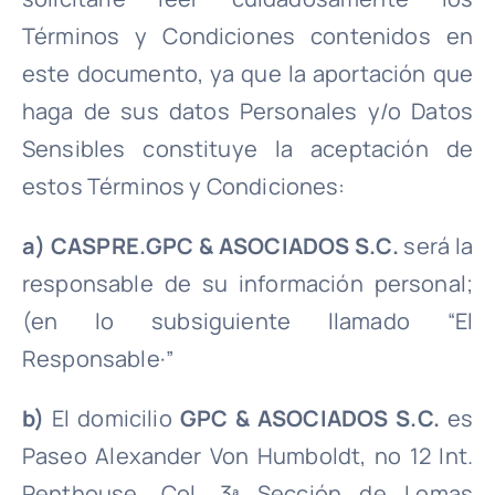
Términos y Condiciones contenidos en
Consultoría en Administración de Riesgos
este documento, ya que la aportación que
de Eficiencia y Calidad
haga de sus datos Personales y/o Datos
Recarga y Mantenimiento de Extintores
Sensibles constituye la aceptación de
estos Términos y Condiciones:
a) CASPRE.GPC & ASOCIADOS S.C.
será la
responsable de su información personal;
(en lo subsiguiente llamado “El
Responsable·”
b)
El domicilio
GPC & ASOCIADOS S.C.
es
Paseo Alexander Von Humboldt, no 12 Int.
Penthouse, Col. 3ª Sección de Lomas